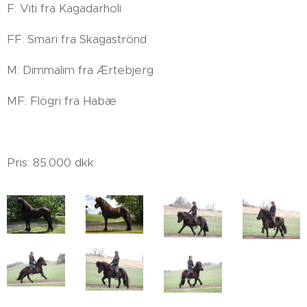
F: Viti fra Kagadarholi
FF: Smari fra Skagaströnd
M: Dimmalim fra Ærtebjerg
MF: Flögri fra Habæ
Pris: 85.000 dkk